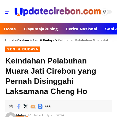
Home
Ciayumajakuning
Berita Nasional
Seni 
Update Cirebon
>
Seni & Budaya
>
Keindahan Pelabuhan Muara Jati Cirebon yang Pernah Disinggahi Laksamana Cheng Ho
SENI & BUDAYA
Keindahan Pelabuhan
Muara Jati Cirebon yang
Pernah Disinggahi
Laksamana Cheng Ho
Muhajir
Published July 20, 2024