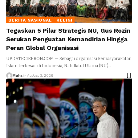
BERITA NASIONAL
RELIGI
Tegaskan 5 Pilar Strategis NU, Gus Rozin
Serukan Penguatan Kemandirian Hingga
Peran Global Organisasi
UPDATECIREBON.COM — Sebagai organisasi kemasyarakatan
Islam terbesar di Indonesia, Nahdlatul Ulama (NU)
…
Muhajir
August 3, 2026