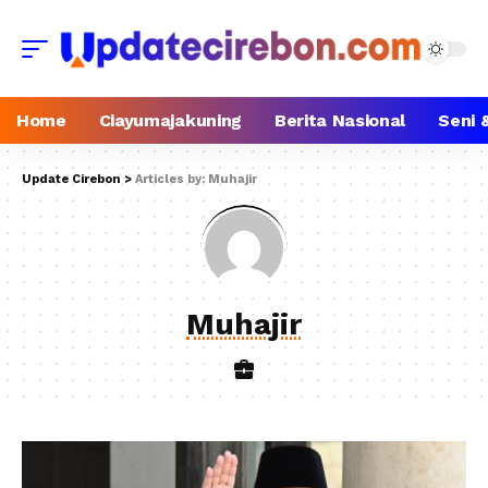
Home
Ciayumajakuning
Berita Nasional
Seni 
Update Cirebon
>
Articles by: Muhajir
Muhajir