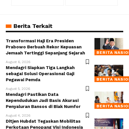
Berita Terkait
Transformasi Haji Era Presiden
Prabowo Berbuah Rekor Kepuasan
BERITA NASI
Jemaah Tertinggi Sepanjang Sejarah
August 6, 2026
Mendagri Siapkan Tiga Langkah
sebagai Solusi Operasional Gaji
BERITA NASI
Pegawai Pemda
August 5, 2026
Mendagri Pastikan Data
Kependudukan Jadi Basis Akurasi
BERITA NASI
Penyaluran Bansos di Biak Numfor
August 4, 2026
Ditjen Hubdat Tegaskan Mobilitas
Perkotaan Penopang Visi Indonesia