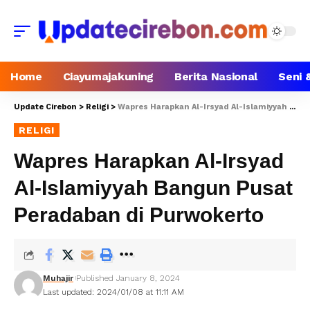
Home
Ciayumajakuning
Berita Nasional
Seni 
Update Cirebon
>
Religi
>
Wapres Harapkan Al-Irsyad Al-Islamiyyah Bangun Pusat Peradaban di Purwokerto
RELIGI
Wapres Harapkan Al-Irsyad
Al-Islamiyyah Bangun Pusat
Peradaban di Purwokerto
Muhajir
Published January 8, 2024
Last updated: 2024/01/08 at 11:11 AM