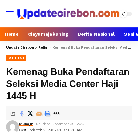
Home
Ciayumajakuning
Berita Nasional
Seni 
Update Cirebon
>
Religi
>
Kemenag Buka Pendaftaran Seleksi Media Center Haji 1445 H
RELIGI
Kemenag Buka Pendaftaran
Seleksi Media Center Haji
1445 H
Muhajir
Published December 30, 2023
Last updated: 2023/12/30 at 6:38 AM