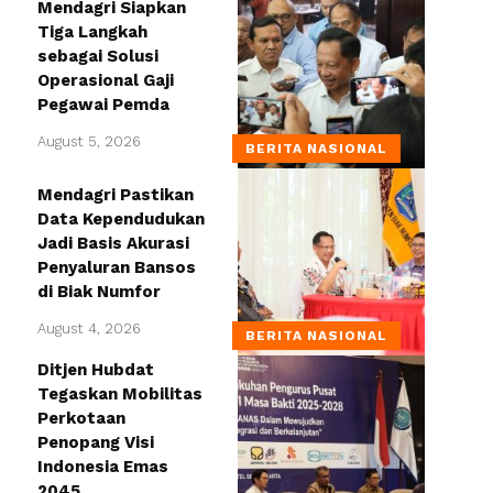
Mendagri Siapkan
Tiga Langkah
sebagai Solusi
Operasional Gaji
Pegawai Pemda
August 5, 2026
BERITA NASIONAL
Mendagri Pastikan
Data Kependudukan
Jadi Basis Akurasi
Penyaluran Bansos
di Biak Numfor
August 4, 2026
BERITA NASIONAL
Ditjen Hubdat
Tegaskan Mobilitas
Perkotaan
Penopang Visi
Indonesia Emas
2045