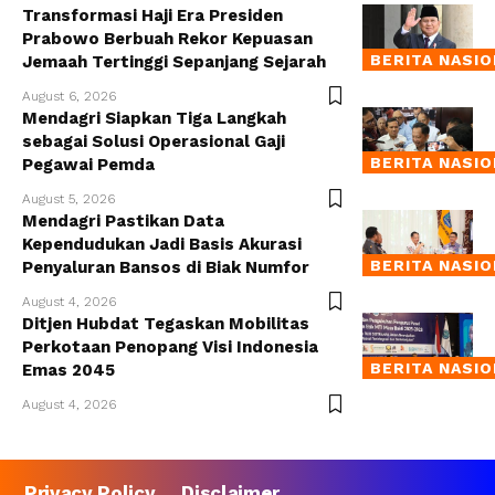
Transformasi Haji Era Presiden
Prabowo Berbuah Rekor Kepuasan
BERITA NASI
Jemaah Tertinggi Sepanjang Sejarah
August 6, 2026
Mendagri Siapkan Tiga Langkah
sebagai Solusi Operasional Gaji
BERITA NASI
Pegawai Pemda
August 5, 2026
Mendagri Pastikan Data
Kependudukan Jadi Basis Akurasi
BERITA NASI
Penyaluran Bansos di Biak Numfor
August 4, 2026
Ditjen Hubdat Tegaskan Mobilitas
Perkotaan Penopang Visi Indonesia
BERITA NASI
Emas 2045
August 4, 2026
Privacy Policy
Disclaimer