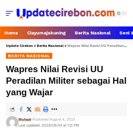
Home
Ciayumajakuning
Berita Nasional
Seni 
Update Cirebon
>
Berita Nasional
>
Wapres Nilai Revisi UU Peradilan Militer sebagai Hal yang Wajar
BERITA NASIONAL
Wapres Nilai Revisi UU
Peradilan Militer sebagai Hal
yang Wajar
Muhajir
Published August 4, 2023
Last updated: 2023/08/04 at 1:12 PM