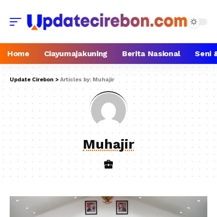
Home
Ciayumajakuning
Berita Nasional
Seni 
Update Cirebon
>
Articles by: Muhajir
Muhajir