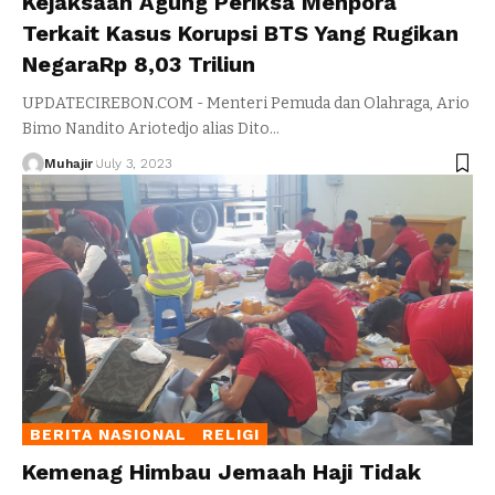
Kejaksaan Agung Periksa Menpora
Terkait Kasus Korupsi BTS Yang Rugikan
NegaraRp 8,03 Triliun
UPDATECIREBON.COM - Menteri Pemuda dan Olahraga, Ario
Bimo Nandito Ariotedjo alias Dito
…
Muhajir
July 3, 2023
BERITA NASIONAL
RELIGI
Kemenag Himbau Jemaah Haji Tidak