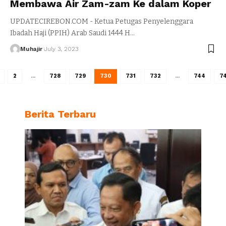
Membawa Air Zam-zam Ke dalam Koper
UPDATECIREBON.COM - Ketua Petugas Penyelenggara
Ibadah Haji (PPIH) Arab Saudi 1444 H
…
Muhajir
July 3, 2023
2
…
728
729
730
731
732
…
744
7
Berita Terbaru