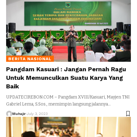
BERITA NASIONAL
Pangdam Kasuari : Jangan Pernah Ragu
Untuk Memunculkan Suatu Karya Yang
Baik
UPDATECIREBON.COM – Pangdam XVIII/Kasuari, Mayjen TNI
Gabriel Lema, S.Sos., memimpin langsung jalannya
…
Muhajir
July 3, 2023