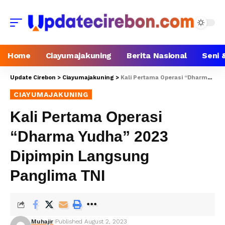
Home
Ciayumajakuning
Berita Nasional
Seni 
Update Cirebon
>
Ciayumajakuning
>
Kali Pertama Operasi “Dharma Yudha” 2023 Dipimpin Langsung Panglima TNI
CIAYUMAJAKUNING
Kali Pertama Operasi
“Dharma Yudha” 2023
Dipimpin Langsung
Panglima TNI
Muhajir
Published August 2, 2023