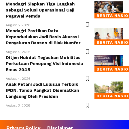
Mendagri Siapkan Tiga Langkah
sebagai Solusi Operasional Gaji
BERITA NASI
Pegawai Pemda
August 5, 2026
Mendagri Pastikan Data
Kependudukan Jadi Basis Akurasi
BERITA NASI
Penyaluran Bansos di Biak Numfor
August 4, 2026
Ditjen Hubdat Tegaskan Mobilitas
Perkotaan Penopang Visi Indonesia
BERITA NASI
Emas 2045
August 4, 2026
Anak Petani Jadi Lulusan Terbaik
IPDN, Tanda Pangkat Disematkan
BERITA NASI
Langsung Oleh Presiden
August 3, 2026
Privacy Policy
Disclaimer