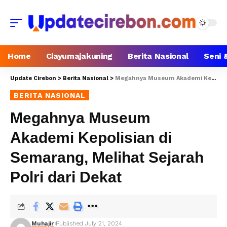
Home
Ciayumajakuning
Berita Nasional
Seni 
Update Cirebon
>
Berita Nasional
>
Megahnya Museum Akademi Kepolisian di Semarang, Melihat Sejarah Polri dari Dekat
BERITA NASIONAL
Megahnya Museum
Akademi Kepolisian di
Semarang, Melihat Sejarah
Polri dari Dekat
Muhajir
Published July 21, 2024