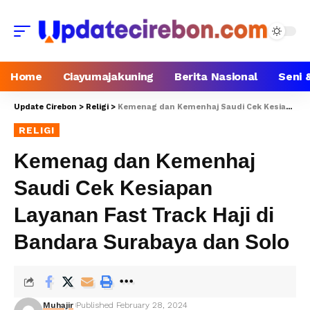
Home
Ciayumajakuning
Berita Nasional
Seni 
Update Cirebon
>
Religi
>
Kemenag dan Kemenhaj Saudi Cek Kesiapan Layanan Fast Track Haji di Bandara Surabaya dan Solo
RELIGI
Kemenag dan Kemenhaj
Saudi Cek Kesiapan
Layanan Fast Track Haji di
Bandara Surabaya dan Solo
Muhajir
Published February 28, 2024