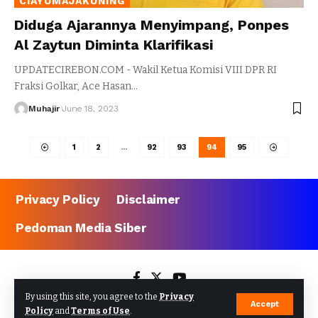
CIAYUMAJAKUNING
Diduga Ajarannya Menyimpang, Ponpes
Al Zaytun Diminta Klarifikasi
UPDATECIREBON.COM - Wakil Ketua Komisi VIII DPR RI
Fraksi Golkar, Ace Hasan
…
Muhajir
June 18, 2023
1
2
…
92
93
94
95
Privacy Policy
Disclaimer
Pedoman Media Siber
By using this site, you agree to the
Privacy
Accept
Policy
and
Terms of Use
.
©2023 updatecirebon.com - All Rights Reserved.