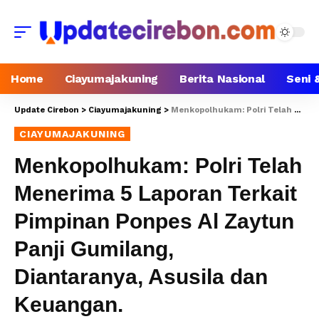
Home
Ciayumajakuning
Berita Nasional
Seni 
Update Cirebon
>
Ciayumajakuning
>
Menkopolhukam: Polri Telah Menerima 5 Laporan Terkait Pimpinan Ponpes Al Zaytun Panji Gumilang, Diantaranya, Asusila dan Keuangan.
CIAYUMAJAKUNING
Menkopolhukam: Polri Telah
Menerima 5 Laporan Terkait
Pimpinan Ponpes Al Zaytun
Panji Gumilang,
Diantaranya, Asusila dan
Keuangan.