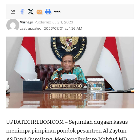
Muhajir
Published July 1, 2023
Last updated: 2023/07/01 at 1:36 AM
UPDATECIREBON.COM – Sejumlah dugaan kasus
menimpa pimpinan pondok pesantren Al Zaytun
AS Panji Gumilang. Menkopolhukam Mahfud MD