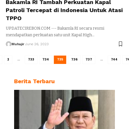
Bakamla RI Tambah Perkuatan Kapal
Patroli Tercepat di Indonesia Untuk Atasi
TPPO
UPDATECIREBON.COM --- Bakamla RI secara resmi
mendapatkan perkuatan satu unit Kapal High
…
Muhajir
June 26, 2023
2
…
733
734
735
736
737
…
744
7
Berita Terbaru