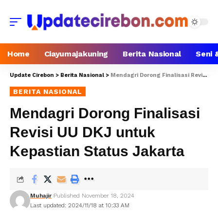
Home
Ciayumajakuning
Berita Nasional
Seni 
Update Cirebon
>
Berita Nasional
>
Mendagri Dorong Finalisasi Revisi UU DKJ untuk Kepastian Status Jakarta
BERITA NASIONAL
Mendagri Dorong Finalisasi
Revisi UU DKJ untuk
Kepastian Status Jakarta
Muhajir
Published November 18, 2024
Last updated: 2024/11/18 at 10:33 AM