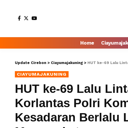
Home
Ciayumaja
Update Cirebon
>
Ciayumajakuning
>
HUT ke-69 Lalu Lintas Bhayangk
CIAYUMAJAKUNING
HUT ke-69 Lalu Lin
Korlantas Polri Ko
Kesadaran Berlalu 