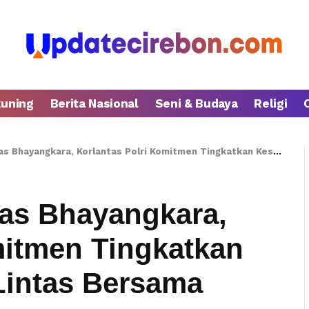
kuning
Berita Nasional
Seni & Budaya
Religi
ara, Korlantas Polri Komitmen Tingkatkan Kesadaran Berlalu Lintas Bersama Masyarakat
tas Bhayangkara,
mitmen Tingkatkan
Lintas Bersama