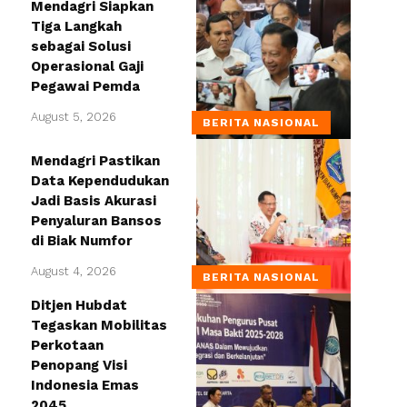
Mendagri Siapkan
Tiga Langkah
sebagai Solusi
Operasional Gaji
Pegawai Pemda
August 5, 2026
BERITA NASIONAL
Mendagri Pastikan
Data Kependudukan
Jadi Basis Akurasi
Penyaluran Bansos
di Biak Numfor
August 4, 2026
BERITA NASIONAL
Ditjen Hubdat
Tegaskan Mobilitas
Perkotaan
Penopang Visi
Indonesia Emas
2045