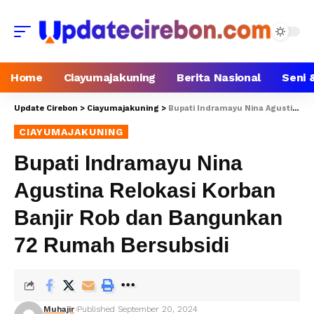
Home
Ciayumajakuning
Berita Nasional
Seni 
Update Cirebon
>
Ciayumajakuning
>
Bupati Indramayu Nina Agustina Relokasi Korban Banjir Rob dan Bangunkan 72 Rumah Bersubsidi
CIAYUMAJAKUNING
Bupati Indramayu Nina
Agustina Relokasi Korban
Banjir Rob dan Bangunkan
72 Rumah Bersubsidi
Muhajir
Published September 20, 2024