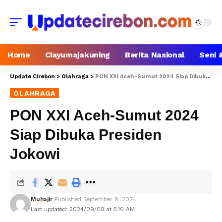
Home
Ciayumajakuning
Berita Nasional
Seni 
Update Cirebon
>
Olahraga
>
PON XXI Aceh-Sumut 2024 Siap Dibuka Presiden Jokowi
OLAHRAGA
PON XXI Aceh-Sumut 2024
Siap Dibuka Presiden
Jokowi
Muhajir
Published September 9, 2024
Last updated: 2024/09/09 at 5:10 AM