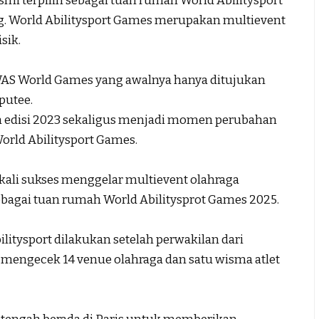
i terpilih sebagai tuan rumah World Abilitysport
g. World Abilitysport Games merupakan multievent
sik.
IWAS World Games yang awalnya hanya ditujukan
putee.
 edisi 2023 sekaligus menjadi momen perubahan
rld Abilitysport Games.
kali sukses menggelar multievent olahraga
ebagai tuan rumah World Abilitysprot Games 2025.
itysport dilakukan setelah perwakilan dari
u mengecek 14 venue olahraga dan satu wisma atlet