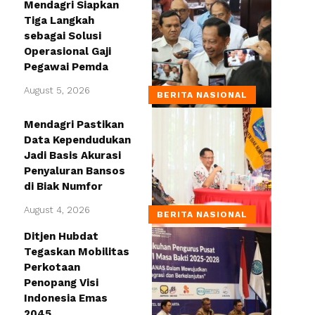
Mendagri Siapkan
Tiga Langkah
sebagai Solusi
Operasional Gaji
Pegawai Pemda
August 5, 2026
BERITA NASIONAL
Mendagri Pastikan
Data Kependudukan
Jadi Basis Akurasi
Penyaluran Bansos
di Biak Numfor
August 4, 2026
BERITA NASIONAL
Ditjen Hubdat
Tegaskan Mobilitas
Perkotaan
Penopang Visi
Indonesia Emas
2045