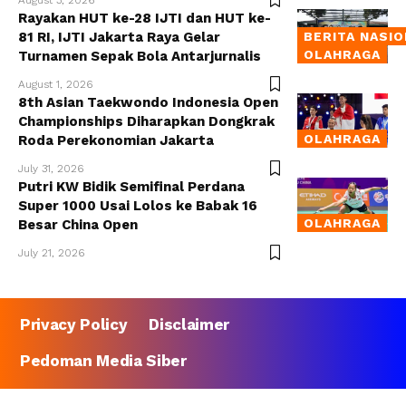
Rayakan HUT ke-28 IJTI dan HUT ke-
81 RI, IJTI Jakarta Raya Gelar
BERITA NASI
OLAHRAGA
Turnamen Sepak Bola Antarjurnalis
August 1, 2026
8th Asian Taekwondo Indonesia Open
Championships Diharapkan Dongkrak
OLAHRAGA
Roda Perekonomian Jakarta
July 31, 2026
Putri KW Bidik Semifinal Perdana
Super 1000 Usai Lolos ke Babak 16
OLAHRAGA
Besar China Open
July 21, 2026
Privacy Policy
Disclaimer
Pedoman Media Siber