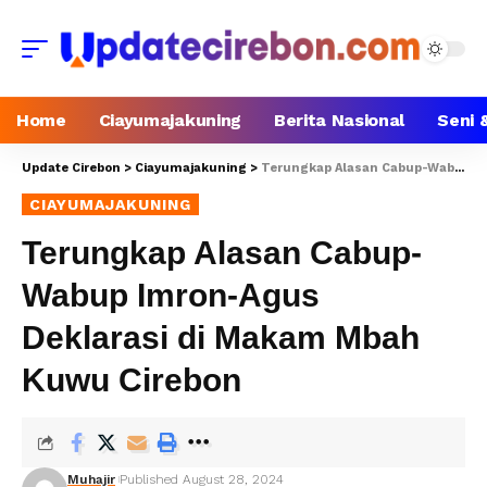
Home
Ciayumajakuning
Berita Nasional
Seni 
Update Cirebon
>
Ciayumajakuning
>
Terungkap Alasan Cabup-Wabup Imron-Agus Deklarasi di Makam Mbah Kuwu Cirebon
CIAYUMAJAKUNING
Terungkap Alasan Cabup-
Wabup Imron-Agus
Deklarasi di Makam Mbah
Kuwu Cirebon
Muhajir
Published August 28, 2024