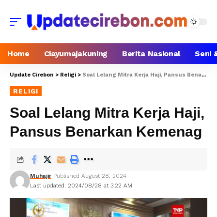
Home
Ciayumajakuning
Berita Nasional
Seni 
Update Cirebon
>
Religi
>
Soal Lelang Mitra Kerja Haji, Pansus Benarkan Kemenag
RELIGI
Soal Lelang Mitra Kerja Haji,
Pansus Benarkan Kemenag
Muhajir
Published August 28, 2024
Last updated: 2024/08/28 at 3:22 AM