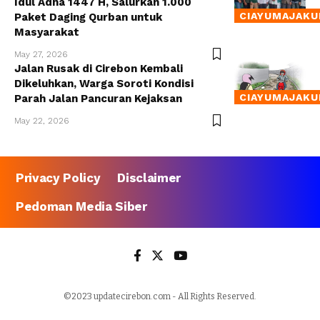
Idul Adha 1447 H, Salurkan 1.000
CIAYUMAJAKU
Paket Daging Qurban untuk
Masyarakat
May 27, 2026
Jalan Rusak di Cirebon Kembali
Dikeluhkan, Warga Soroti Kondisi
CIAYUMAJAKU
Parah Jalan Pancuran Kejaksan
May 22, 2026
Privacy Policy
Disclaimer
Pedoman Media Siber
©2023 updatecirebon.com - All Rights Reserved.