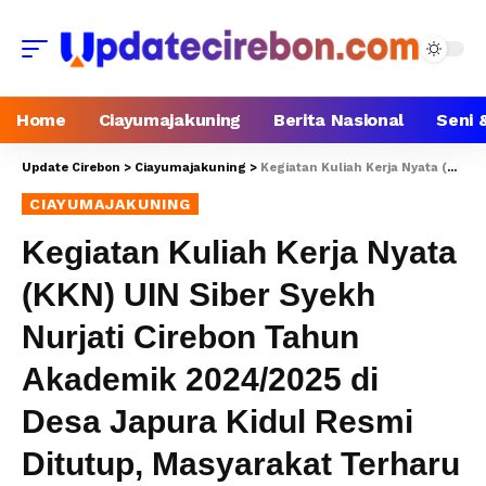
Home
Ciayumajakuning
Berita Nasional
Seni 
Update Cirebon
>
Ciayumajakuning
>
Kegiatan Kuliah Kerja Nyata (KKN) UIN Siber Syekh Nurjati Cirebon Tahun Akademik 2024/2025 di Desa Japura Kidul Resmi Ditutup, Masyarakat Terharu
CIAYUMAJAKUNING
Kegiatan Kuliah Kerja Nyata
(KKN) UIN Siber Syekh
Nurjati Cirebon Tahun
Akademik 2024/2025 di
Desa Japura Kidul Resmi
Ditutup, Masyarakat Terharu