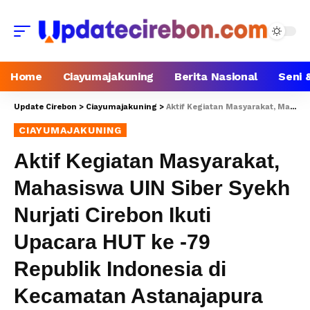
Home
Ciayumajakuning
Berita Nasional
Seni 
Update Cirebon
>
Ciayumajakuning
>
Aktif Kegiatan Masyarakat, Mahasiswa UIN Siber Syekh Nurjati Cirebon Ikuti Upacara HUT ke -79 Republik Indonesia di Kecamatan Astanajapura
CIAYUMAJAKUNING
Aktif Kegiatan Masyarakat,
Mahasiswa UIN Siber Syekh
Nurjati Cirebon Ikuti
Upacara HUT ke -79
Republik Indonesia di
Kecamatan Astanajapura