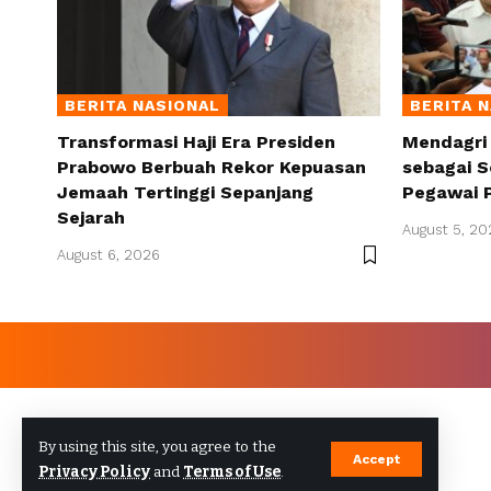
BERITA NASIONAL
BERITA 
Transformasi Haji Era Presiden
Mendagri
Prabowo Berbuah Rekor Kepuasan
sebagai S
Jemaah Tertinggi Sepanjang
Pegawai 
Sejarah
August 5, 20
August 6, 2026
By using this site, you agree to the
Accept
Privacy Policy
and
Terms of Use
.