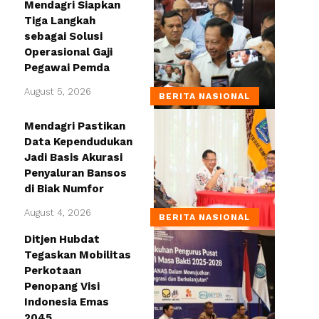
Mendagri Siapkan
Tiga Langkah
sebagai Solusi
Operasional Gaji
Pegawai Pemda
August 5, 2026
BERITA NASIONAL
Mendagri Pastikan
Data Kependudukan
Jadi Basis Akurasi
Penyaluran Bansos
di Biak Numfor
August 4, 2026
BERITA NASIONAL
Ditjen Hubdat
Tegaskan Mobilitas
Perkotaan
Penopang Visi
Indonesia Emas
2045