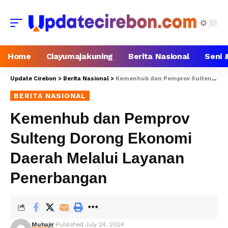
Home
Ciayumajakuning
Berita Nasional
Seni 
Update Cirebon
>
Berita Nasional
>
Kemenhub dan Pemprov Sulteng Dorong Ekonomi Daerah Melalui Layanan Penerbangan
BERITA NASIONAL
Kemenhub dan Pemprov
Sulteng Dorong Ekonomi
Daerah Melalui Layanan
Penerbangan
Muhajir
Published July 24, 2024