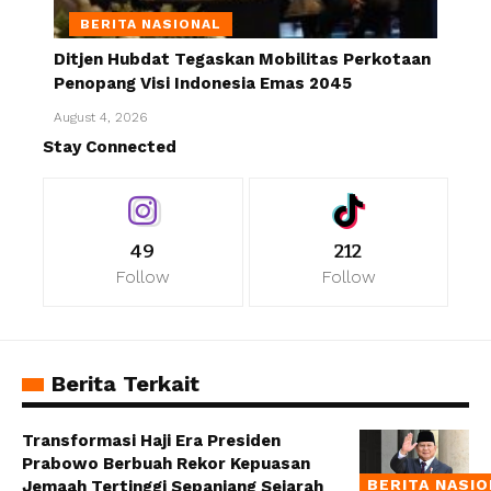
BERITA NASIONAL
Ditjen Hubdat Tegaskan Mobilitas Perkotaan
Penopang Visi Indonesia Emas 2045
August 4, 2026
Stay Connected
49
212
Follow
Follow
Berita Terkait
Transformasi Haji Era Presiden
Prabowo Berbuah Rekor Kepuasan
BERITA NASI
Jemaah Tertinggi Sepanjang Sejarah