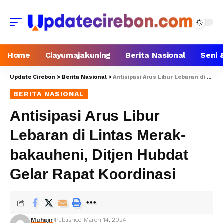
Home
Ciayumajakuning
Berita Nasional
Seni 
Update Cirebon
>
Berita Nasional
>
Antisipasi Arus Libur Lebaran di Lintas Merak-bakauheni, Ditjen Hubdat Gelar Rapat Koordinasi
BERITA NASIONAL
Antisipasi Arus Libur
Lebaran di Lintas Merak-
bakauheni, Ditjen Hubdat
Gelar Rapat Koordinasi
Muhajir
Published March 14, 2024