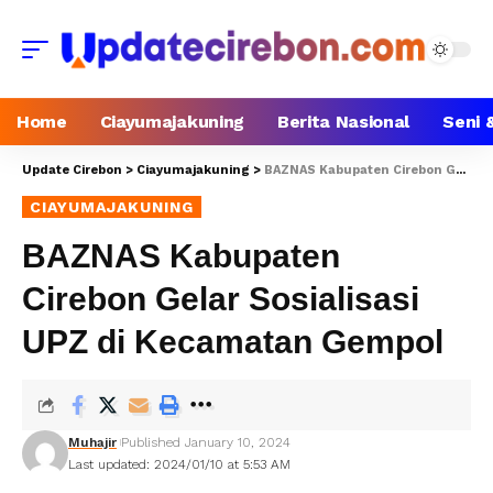
Home
Ciayumajakuning
Berita Nasional
Seni 
Update Cirebon
>
Ciayumajakuning
>
BAZNAS Kabupaten Cirebon Gelar Sosialisasi UPZ di Kecamatan Gempol
CIAYUMAJAKUNING
BAZNAS Kabupaten
Cirebon Gelar Sosialisasi
UPZ di Kecamatan Gempol
Muhajir
Published January 10, 2024
Last updated: 2024/01/10 at 5:53 AM