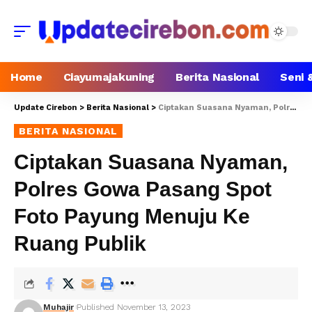
Home
Ciayumajakuning
Berita Nasional
Seni 
Update Cirebon
>
Berita Nasional
>
Ciptakan Suasana Nyaman, Polres Gowa Pasang Spot Foto Payung Menuju Ke Ruang Publik
BERITA NASIONAL
Ciptakan Suasana Nyaman,
Polres Gowa Pasang Spot
Foto Payung Menuju Ke
Ruang Publik
Muhajir
Published November 13, 2023