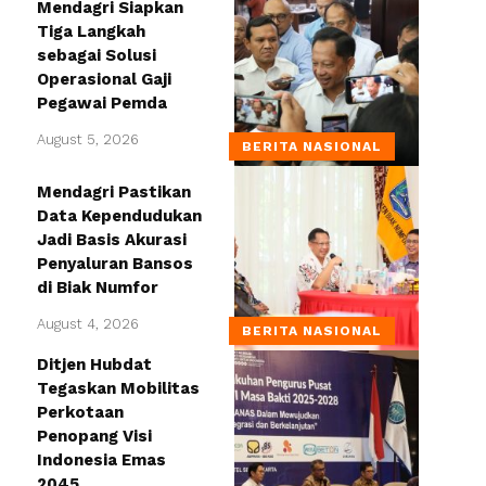
Mendagri Siapkan
Tiga Langkah
sebagai Solusi
Operasional Gaji
Pegawai Pemda
August 5, 2026
BERITA NASIONAL
Mendagri Pastikan
Data Kependudukan
Jadi Basis Akurasi
Penyaluran Bansos
di Biak Numfor
August 4, 2026
BERITA NASIONAL
Ditjen Hubdat
Tegaskan Mobilitas
Perkotaan
Penopang Visi
Indonesia Emas
2045