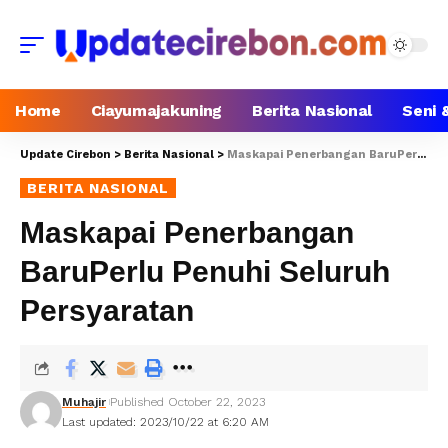
Home
Ciayumajakuning
Berita Nasional
Seni 
Update Cirebon
>
Berita Nasional
>
Maskapai Penerbangan BaruPerlu Penuhi Seluruh Persyaratan
BERITA NASIONAL
Maskapai Penerbangan
BaruPerlu Penuhi Seluruh
Persyaratan
Muhajir
Published October 22, 2023
Last updated: 2023/10/22 at 6:20 AM