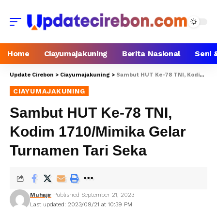
Home
Ciayumajakuning
Berita Nasional
Seni 
Update Cirebon
>
Ciayumajakuning
>
Sambut HUT Ke-78 TNI, Kodim 1710/Mimika Gelar Turnamen Tari Seka
CIAYUMAJAKUNING
Sambut HUT Ke-78 TNI,
Kodim 1710/Mimika Gelar
Turnamen Tari Seka
Muhajir
Published September 21, 2023
Last updated: 2023/09/21 at 10:39 PM