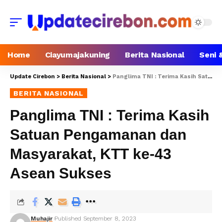
Home
Ciayumajakuning
Berita Nasional
Seni 
Update Cirebon
>
Berita Nasional
>
Panglima TNI : Terima Kasih Satuan Pengamanan dan Masyarakat, KTT ke-43 Asean Sukses
BERITA NASIONAL
Panglima TNI : Terima Kasih
Satuan Pengamanan dan
Masyarakat, KTT ke-43
Asean Sukses
Muhajir
Published September 8, 2023