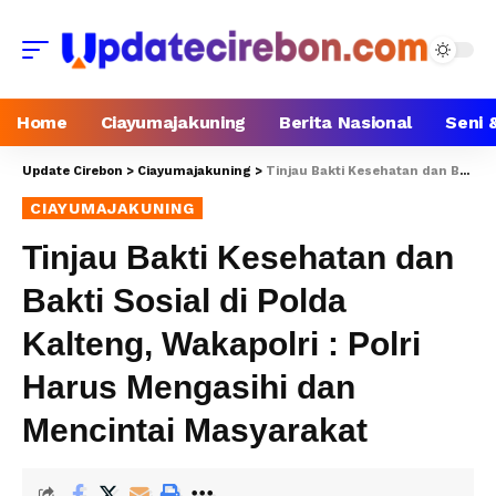
Home
Ciayumajakuning
Berita Nasional
Seni 
Update Cirebon
>
Ciayumajakuning
>
Tinjau Bakti Kesehatan dan Bakti Sosial di Polda Kalteng, Wakapolri : Polri Harus Mengasihi dan Mencintai Masyarakat
CIAYUMAJAKUNING
Tinjau Bakti Kesehatan dan
Bakti Sosial di Polda
Kalteng, Wakapolri : Polri
Harus Mengasihi dan
Mencintai Masyarakat