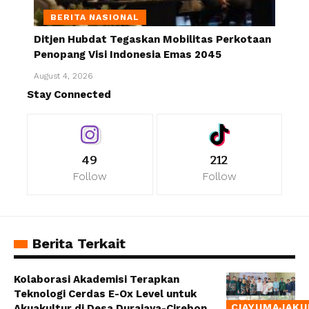
BERITA NASIONAL
Ditjen Hubdat Tegaskan Mobilitas Perkotaan
Penopang Visi Indonesia Emas 2045
August 4, 2026
Stay Connected
49
212
Follow
Follow
Berita Terkait
Kolaborasi Akademisi Terapkan
Teknologi Cerdas E-Ox Level untuk
CIAYUMAJAKU
Akuakultur di Desa Durajaya-Cirebon