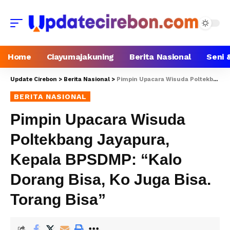
Home
Ciayumajakuning
Berita Nasional
Seni 
Update Cirebon
>
Berita Nasional
>
Pimpin Upacara Wisuda Poltekbang Jayapura, Kepala BPSDMP: “Kalo Dorang Bisa, Ko Juga Bisa. Torang Bisa”
BERITA NASIONAL
Pimpin Upacara Wisuda
Poltekbang Jayapura,
Kepala BPSDMP: “Kalo
Dorang Bisa, Ko Juga Bisa.
Torang Bisa”