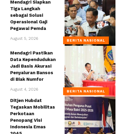
Mendagri Siapkan
Tiga Langkah
sebagai Solusi
Operasional Gaji
Pegawai Pemda
August 5, 2026
BERITA NASIONAL
Mendagri Pastikan
Data Kependudukan
Jadi Basis Akurasi
Penyaluran Bansos
di Biak Numfor
August 4, 2026
BERITA NASIONAL
Ditjen Hubdat
Tegaskan Mobilitas
Perkotaan
Penopang Visi
Indonesia Emas
2045