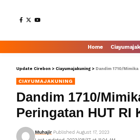
Home
Ciayumaja
Update Cirebon
>
Ciayumajakuning
>
Dandim 1710/Mimika 
CIAYUMAJAKUNING
Dandim 1710/Mimika
Peringatan HUT RI 
Muhajir
Published August 17, 2023