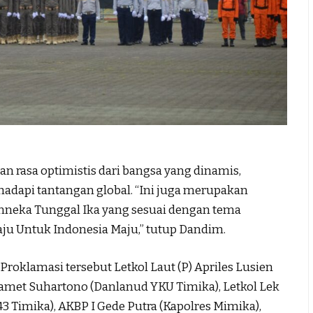
rasa optimistis dari bangsa yang dinamis,
hadapi tantangan global. “Ini juga merupakan
Bhinneka Tunggal Ika yang sesuai dengan tema
aju Untuk Indonesia Maju,” tutup Dandim.
roklamasi tersebut Letkol Laut (P) Apriles Lusien
Slamet Suhartono (Danlanud YKU Timika), Letkol Lek
3 Timika), AKBP I Gede Putra (Kapolres Mimika),