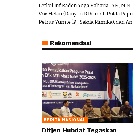
Letkol Inf Raden Yoga Raharja., S.E., M.M.
Vox Helan (Danyon B Brimob Polda Papua
Petrus Yumte (Pj. Sekda Mimika), dan A
Rekomendasi
BERITA NASIONAL
Ditjen Hubdat Tegaskan