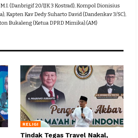
, M.I. (Danbrigif 20/IJK 3 Kostrad), Kompol Dionisius
), Kapten Kav Dedy Suharto David (Dandenkav 3/SC),
nton Bukaleng (Ketua DPRD Mimika).(AM)
RELIGI
Tindak Tegas Travel Nakal,