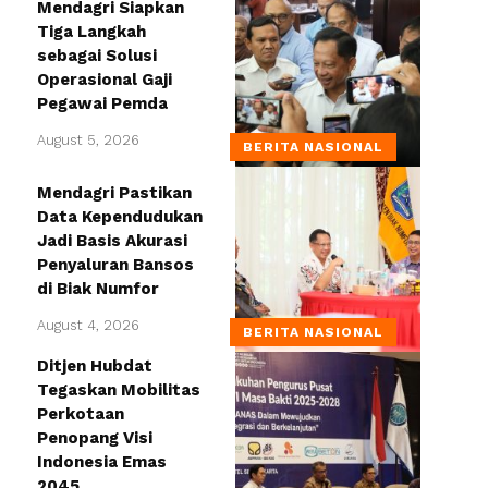
Mendagri Siapkan
Tiga Langkah
sebagai Solusi
Operasional Gaji
Pegawai Pemda
August 5, 2026
BERITA NASIONAL
Mendagri Pastikan
Data Kependudukan
Jadi Basis Akurasi
Penyaluran Bansos
di Biak Numfor
August 4, 2026
BERITA NASIONAL
Ditjen Hubdat
Tegaskan Mobilitas
Perkotaan
Penopang Visi
Indonesia Emas
2045