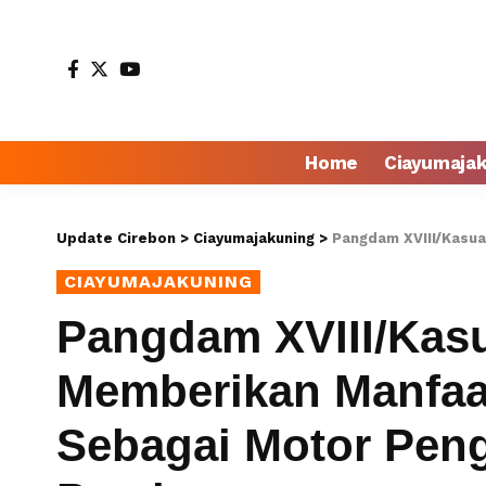
Home
Ciayumaja
Update Cirebon
>
Ciayumajakuning
>
Pangdam XVIII/Kasuari : Komca
CIAYUMAJAKUNING
Pangdam XVIII/Kasu
Memberikan Manfaa
Sebagai Motor Pen