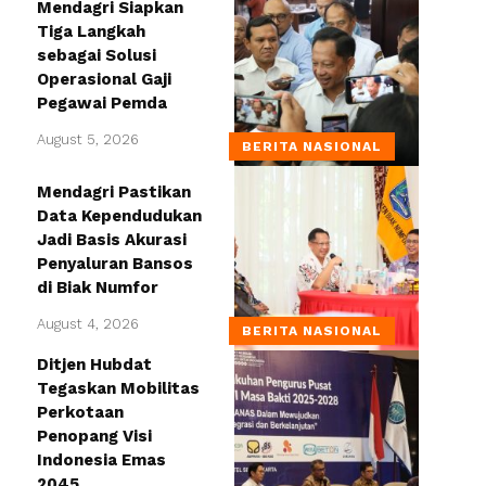
Mendagri Siapkan
Tiga Langkah
sebagai Solusi
Operasional Gaji
Pegawai Pemda
August 5, 2026
BERITA NASIONAL
Mendagri Pastikan
Data Kependudukan
Jadi Basis Akurasi
Penyaluran Bansos
di Biak Numfor
August 4, 2026
BERITA NASIONAL
Ditjen Hubdat
Tegaskan Mobilitas
Perkotaan
Penopang Visi
Indonesia Emas
2045