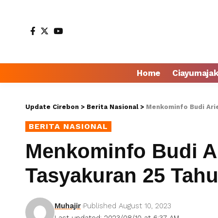
Home
Ciayumaja
Update Cirebon
>
Berita Nasional
>
Menkominfo Budi Arie
BERITA NASIONAL
Menkominfo Budi A
Tasyakuran 25 Tahu
Muhajir
Published August 10, 2023