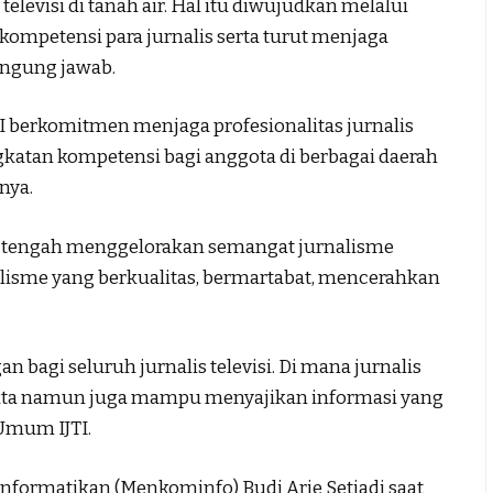
elevisi di tanah air. Hal itu diwujudkan melalui
ompetensi para jurnalis serta turut menjaga
angung jawab.
JTI berkomitmen menjaga profesionalitas jurnalis
ngkatan kompetensi bagi anggota di berbagai daerah
nya.
a tengah menggelorakan semangat jurnalisme
alisme yang berkualitas, bermartabat, mencerahkan
n bagi seluruh jurnalis televisi. Di mana jurnalis
akta namun juga mampu menyajikan informasi yang
 Umum IJTI.
nformatikan (Menkominfo) Budi Arie Setiadi saat