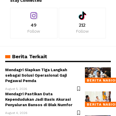
Stay Connected
49
212
Follow
Follow
Berita Terkait
Mendagri Siapkan Tiga Langkah
sebagai Solusi Operasional Gaji
BERITA NASI
Pegawai Pemda
August 5, 2026
Mendagri Pastikan Data
Kependudukan Jadi Basis Akurasi
BERITA NASI
Penyaluran Bansos di Biak Numfor
August 4, 2026