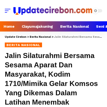
Home
Ciayumajakuning
Berita Nasional
Seni 
Update Cirebon
>
Berita Nasional
>
Jalin Silaturahmi Bersama Sesama Aparat Dan Masyarakat, Kodim 1710/Mimika Gelar Komsos Yang Dikemas Dalam Latihan Menembak
BERITA NASIONAL
Jalin Silaturahmi Bersama
Sesama Aparat Dan
Masyarakat, Kodim
1710/Mimika Gelar Komsos
Yang Dikemas Dalam
Latihan Menembak