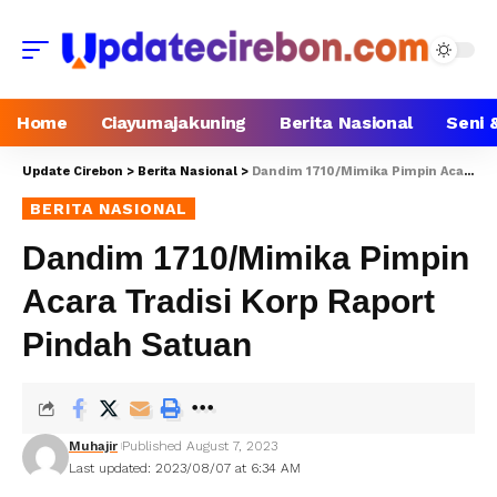
Home
Ciayumajakuning
Berita Nasional
Seni 
Update Cirebon
>
Berita Nasional
>
Dandim 1710/Mimika Pimpin Acara Tradisi Korp Raport Pindah Satuan
BERITA NASIONAL
Dandim 1710/Mimika Pimpin
Acara Tradisi Korp Raport
Pindah Satuan
Muhajir
Published August 7, 2023
Last updated: 2023/08/07 at 6:34 AM