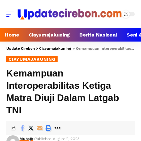
Home
Ciayumajakuning
Berita Nasional
Seni 
Update Cirebon
>
Ciayumajakuning
>
Kemampuan Interoperabilitas Ketiga Matra Diuji Dalam Latgab TNI
CIAYUMAJAKUNING
Kemampuan
Interoperabilitas Ketiga
Matra Diuji Dalam Latgab
TNI
Muhajir
Published August 2, 2023