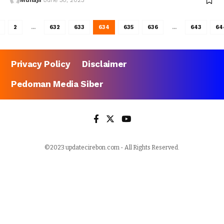
Muhajir
June 30, 2023
2
…
632
633
634
635
636
…
643
64
Privacy Policy
Disclaimer
Pedoman Media Siber
©2023 updatecirebon.com - All Rights Reserved.