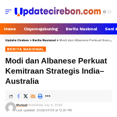
Home
Ciayumajakuning
Berita Nasional
Seni 
Update Cirebon
>
Berita Nasional
>
Modi dan Albanese Perkuat Kemitraan Strategis India–Australia
BERITA NASIONAL
Modi dan Albanese Perkuat
Kemitraan Strategis India–
Australia
Muhajir
Published July 9, 2026
Last updated: 2026/07/09 at 12:30 PM