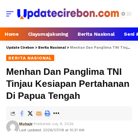
Home
Ciayumajakuning
Berita Nasional
Seni 
Update Cirebon
>
Berita Nasional
>
Menhan Dan Panglima TNI Tinjau Kesiapan Pertahanan Di Papua Tengah
BERITA NASIONAL
Menhan Dan Panglima TNI
Tinjau Kesiapan Pertahanan
Di Papua Tengah
Muhajir
Published July 8, 2026
Last updated: 2026/07/08 at 10:21 AM