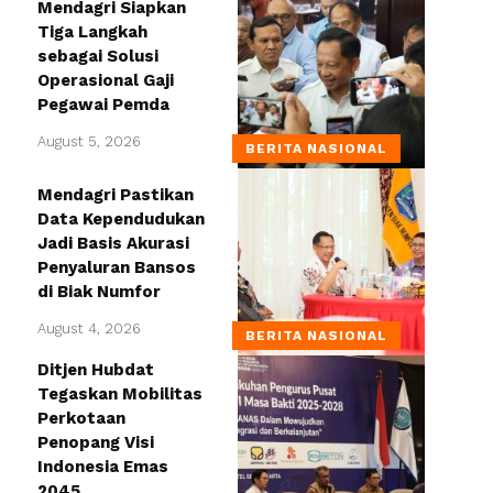
Mendagri Siapkan
Tiga Langkah
sebagai Solusi
Operasional Gaji
Pegawai Pemda
August 5, 2026
BERITA NASIONAL
Mendagri Pastikan
Data Kependudukan
Jadi Basis Akurasi
Penyaluran Bansos
di Biak Numfor
August 4, 2026
BERITA NASIONAL
Ditjen Hubdat
Tegaskan Mobilitas
Perkotaan
Penopang Visi
Indonesia Emas
2045