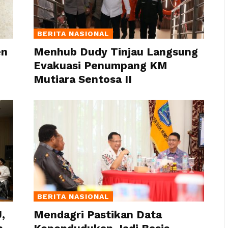
BERITA NASIONAL
en
Menhub Dudy Tinjau Langsung
Evakuasi Penumpang KM
Mutiara Sentosa II
BERITA NASIONAL
,
Mendagri Pastikan Data