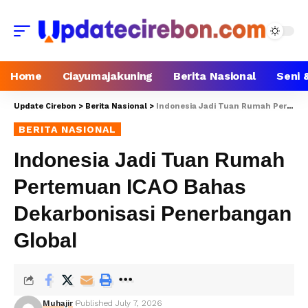
Home
Ciayumajakuning
Berita Nasional
Seni 
Update Cirebon
>
Berita Nasional
>
Indonesia Jadi Tuan Rumah Pertemuan ICAO Bahas Dekarbonisasi Penerbangan Global
BERITA NASIONAL
Indonesia Jadi Tuan Rumah
Pertemuan ICAO Bahas
Dekarbonisasi Penerbangan
Global
Muhajir
Published July 7, 2026