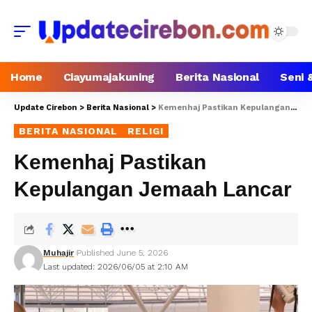
Home
Ciayumajakuning
Berita Nasional
Seni 
Update Cirebon
>
Berita Nasional
>
Kemenhaj Pastikan Kepulangan Jemaah Lancar
BERITA NASIONAL
RELIGI
Kemenhaj Pastikan
Kepulangan Jemaah Lancar
Muhajir
Published June 5, 2026
Last updated: 2026/06/05 at 2:10 AM