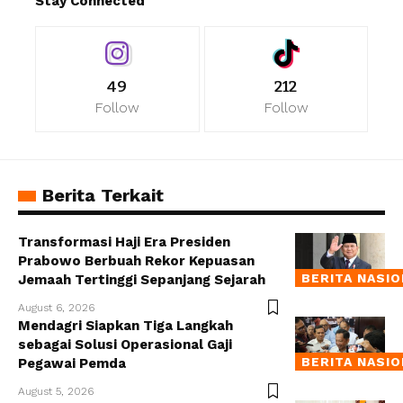
Stay Connected
49
212
Follow
Follow
Berita Terkait
Transformasi Haji Era Presiden
Prabowo Berbuah Rekor Kepuasan
BERITA NASI
Jemaah Tertinggi Sepanjang Sejarah
August 6, 2026
Mendagri Siapkan Tiga Langkah
sebagai Solusi Operasional Gaji
BERITA NASI
Pegawai Pemda
August 5, 2026