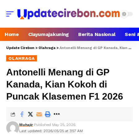
Home
Ciayumajakuning
Berita Nasional
Seni 
Update Cirebon
>
Olahraga
>
Antonelli Menang di GP Kanada, Kian Kokoh di Puncak Klasemen F1 2026
OLAHRAGA
Antonelli Menang di GP
Kanada, Kian Kokoh di
Puncak Klasemen F1 2026
Muhajir
Published May 25, 2026
Last updated: 2026/05/25 at 3:57 AM