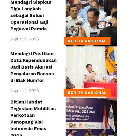
Mendagri Siapkan
Tiga Langkah
sebagai Solusi
Operasional Gaji
Pegawai Pemda
August 5, 2026
BERITA NASIONAL
Mendagri Pastikan
Data Kependudukan
Jadi Basis Akurasi
Penyaluran Bansos
di Biak Numfor
August 4, 2026
BERITA NASIONAL
Ditjen Hubdat
Tegaskan Mobilitas
Perkotaan
Penopang Visi
Indonesia Emas
2045