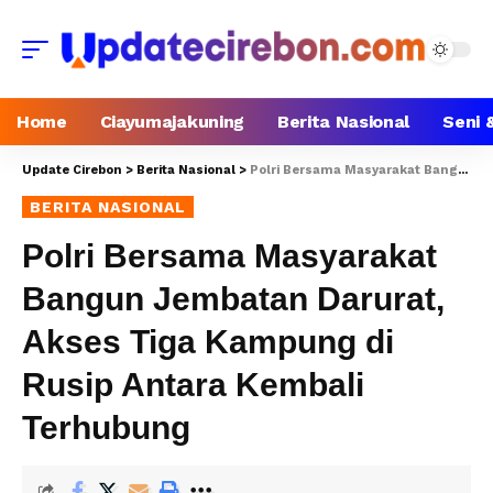
Home
Ciayumajakuning
Berita Nasional
Seni 
Update Cirebon
>
Berita Nasional
>
Polri Bersama Masyarakat Bangun Jembatan Darurat, Akses Tiga Kampung di Rusip Antara Kembali Terhubung
BERITA NASIONAL
Polri Bersama Masyarakat
Bangun Jembatan Darurat,
Akses Tiga Kampung di
Rusip Antara Kembali
Terhubung