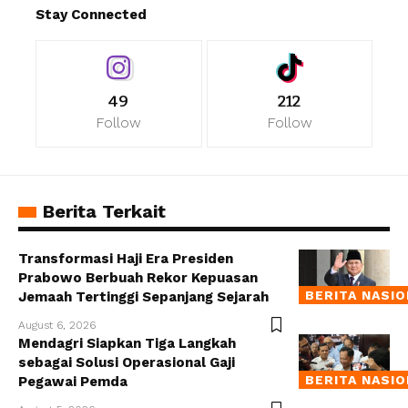
Stay Connected
49
212
Follow
Follow
Berita Terkait
Transformasi Haji Era Presiden
Prabowo Berbuah Rekor Kepuasan
BERITA NASI
Jemaah Tertinggi Sepanjang Sejarah
August 6, 2026
Mendagri Siapkan Tiga Langkah
sebagai Solusi Operasional Gaji
BERITA NASI
Pegawai Pemda